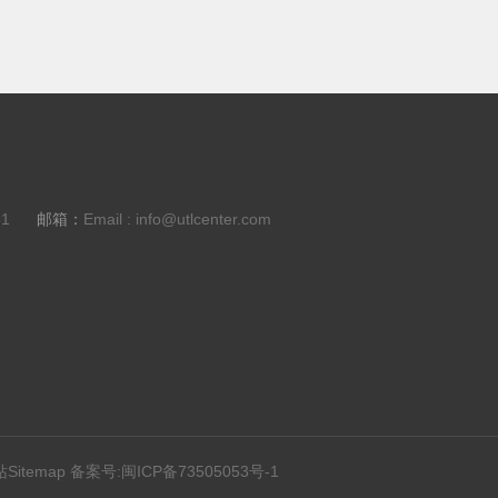
31
邮箱：
Email : info@utlcenter.com
Sitemap
备案号:闽ICP备73505053号-1