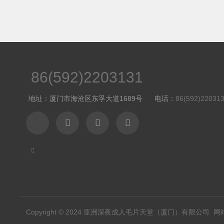
86(592)2203131
地址：厦门市海沧区东孚大道1689号
电话：
86(592)22031
Copyright © 2024
亚洲深夜成人毛片天堂（厦门）有限公司
网站