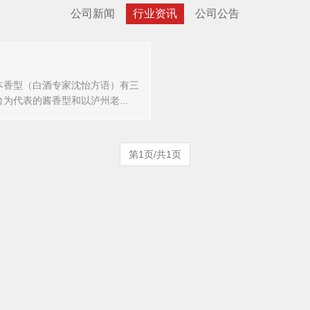
公司新闻
行业资讯
公司公告
基本香型（白酒专家沈怡方语）有三
以茅台为代表的酱香型和以泸州老...
第1页/共1页